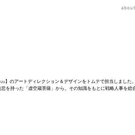
abou
okuu】のアートディレクション＆デザインをトムテで担当しました
と慈悲を持った「虚空蔵菩薩」から。その知識をもとに戦略人事を総