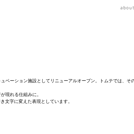
abou
actory」がインキュベーション施設としてリニューアルオープン。トムテでは、
のFが現れる仕組みに。
を書き文字に変えた表現としています。